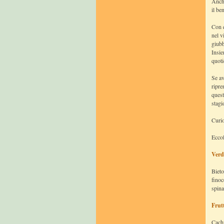
Anche
il be
Con q
nel v
giubb
Insie
quoti
Se av
ripre
quest
stagi
Curio
Eccol
Verd
Bieto
finoc
spina
Frut
Cachi