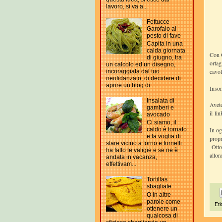
lavoro, si va a...
Fettucce
Garofalo al
pesto di fave
Capita in una
calda giornata
Con O
di giugno, tra
ortag
un calcolo ed un disegno,
cavol
incoraggiata dal tuo
neofidanzato, di decidere di
aprire un blog di ...
Insom
Insalata di
Avete
gamberi e
il
lin
avocado
Ci siamo, il
In og
caldo è tornato
e la voglia di
propr
stare vicino a forno e fornelli
Ottob
ha fatto le valigie e se ne è
allor
andata in vacanza,
effettivam...
Tortillas
sbagliate
O in altre
parole come
Eti
ottenere un
qualcosa di