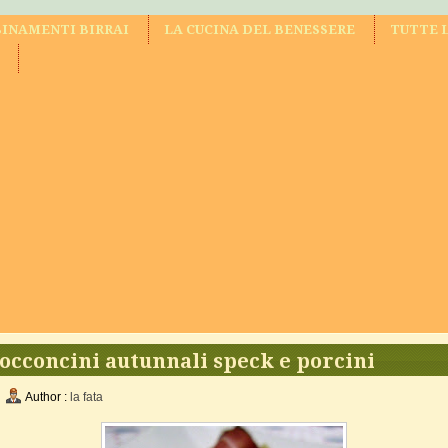
INAMENTI BIRRAI
LA CUCINA DEL BENESSERE
TUTTE 
occoncini autunnali speck e porcini
Author :
la fata