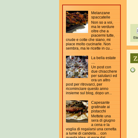
Melanzane
spaccatelle
Non so a voi,
ma le verdure
oltre che a
piacermi tutte,
Eti
crude e cotte che siano, mi
piace molto cucinarle. Non
sembra, ma le ricette in cu...
Z
La bella estate
....
Un post con
due chiacchere
per salutarci ed
ora un altro
post per ritrovarci, per
ricominciare questo anno
insieme sul blog, dopo un...
Capesante
gratinate ai
pistacchi
Mettete una
sera di giugno
a cena e la
voglia di regalarsi una cenetta
a lume di candela… con
questa idea, si esce dal