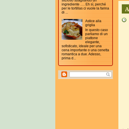
sfizioso sbagliando un
ingrediente …. Eh sì, perché
A
per le tortillas ci vuole la farina
di ...
Astice alla
griglia
In questo caso
parliamo di un
piattone
elegante,
sofisticato, ideale per una
cena importante o una cenetta
romantica a due. Adesso,
prima d...