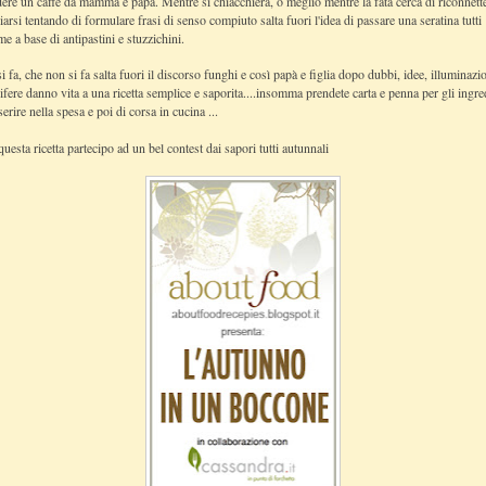
ere un caffè da mamma e papà. Mentre si chiacchiera, o meglio mentre la fata cerca di riconnett
iarsi tentando di formulare frasi di senso compiuto salta fuori l'idea di passare una seratina tutti
me a base di antipastini e stuzzichini.
i fa, che non si fa salta fuori il discorso funghi e così papà e figlia dopo dubbi, idee, illuminazi
ifere danno vita a una ricetta semplice e saporita....insomma prendete carta e penna per gli ingre
serire nella spesa e poi di corsa in cucina ...
uesta ricetta partecipo ad un bel contest dai sapori tutti autunnali