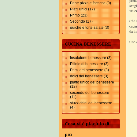
prend
Pane pizza e focacce
(9)
svegl
Piatti unici
(17)
insie
Primo
(23)
Che s
Secondo
(17)
cucin
quiche e torte salate
(3)
da in
Con q
CUCINA BENESSERE
Insalatone benessere
(3)
Pillole di benessere
(3)
Primi del benessere
(3)
dolci del benessere
(3)
piatto unico del benessere
(12)
secondo del benessere
(11)
stuzzichini del benessere
(4)
Cosa vi è piaciuto di
più