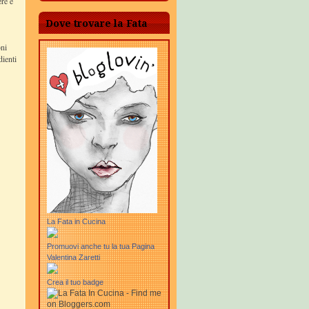
ere e
Dove trovare la Fata
oni
dienti
La Fata in Cucina
Promuovi anche tu la tua Pagina
Valentina Zaretti
Crea il tuo badge