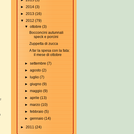
►
2015
(5)
►
2014
(3)
►
2013
(16)
▼
2012
(79)
▼
ottobre
(3)
Bocconcini autunnali
speck e porcini
Zuppetta di zucca
A far la spesa con la fata:
il mese di ottobre
►
settembre
(7)
►
agosto
(2)
►
luglio
(7)
►
giugno
(9)
►
maggio
(9)
►
aprile
(13)
e
►
marzo
(10)
►
febbraio
(5)
n
►
gennaio
(14)
►
2011
(24)