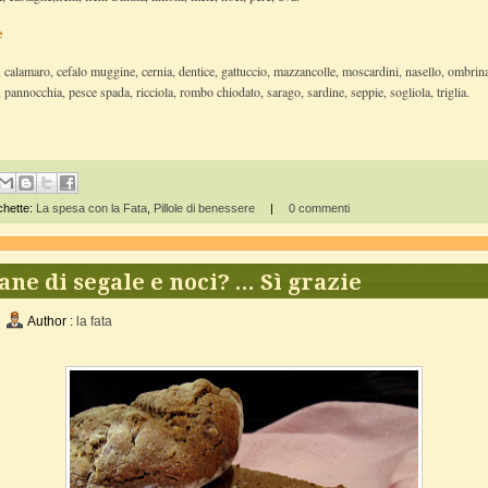
e
, calamaro, cefalo muggine, cernia, dentice, gattuccio, mazzancolle, moscardini, nasello, ombrin
, pannocchia, pesce spada, ricciola, rombo chiodato, sarago, sardine, seppie, sogliola, triglia.
chette:
La spesa con la Fata
,
Pillole di benessere
|
0 commenti
ane di segale e noci? ... Sì grazie
Author :
la fata