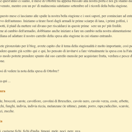
 quest'anno ci siamo, il mese di Ottobre ha appena bussato alla nostra porta e noi gli stiamo d
nvenuto, mentre con un po' di malinconia salutiamo settembre ed i ricordi della bella stagione.
uesto mese ci lasciamo alle spalle la nostra bella stagione e i suoi sapori, per cominciare ad ent
ivo dell'autunno. Iniziamo a tirare fuori dagli armadi le prime sciarpe di lana, i primi golfini, i
otti, il plaid da mettere sul divano per riscaldarci in queste prime sere un po' più fredde.
me al cambio dell'armadio, dobbiamo anche iniziare a fare un cambio nella nostra alimentazione
diana ed adattare il nostro carrello della spesa alla stagione in cui stiamo entrando.
ete gironzolato per il blog, avrete capito che il tema della stagionalità è molto importante, così p
ndere quanto già scritto
qui
e
qui
, ho pensato di invitarvi a fare virtualmente la spesa con la Fata
o modo potrete prendere spunto dal suo carrello mensile per acquistare frutta, verdura e pesce d
one.
si di vedere la nota della spesa di Ottobre?
a qui ...
ura
le, broccoli, carote, cavolfiore, cavolini di Bruxelles, cavolo nero, cavolo verza, coste, erbette,
chi, funghi, indivia, indivia riccia, melanzane (le ultime), patate, porro, rape,radicchio, scarole,
ci, zucche.
ta
, castagne,fichi, fichi d'india, limoni, mele, noci, pere, uva.