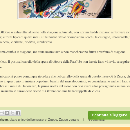
ttobre si entra ufficialmente nella stagione autunnale, con i primi freddi iniziamo a ritrovare al
gi e frutti tipici di questi mesi, sulle nostre tavole ricompaiono i cachi, le castagne, i broccoletti, i
o nero, le erbette, l'indivia, il radicchio .
ma cambia la stagione, ma sulla nostra tavola non mancheranno frutta e verdura di stagione.
 letto il post sul carrello della spesa di ottobre della Fata? Se non l'avete fatto vi invito a seguire
k
.
ni caso,vi posso comunque ricordare che nel carrello della spesa di questo mese c'è la Zucca, c
io in questi giorni inizia a popolare i banchi del mercato, quindi, se consideriamo anche il fatto 
re è il mese di Halloween, la prima ricetta del mese non può avere altro protagonista se non lei
a iniziamo le danze delle ricette di Ottobre con una bella Zuppetta di Zucca.
Continua a leggere..
chette:
piatto unico del benessere
,
Zuppe
,
Zuppe vegane
|
4 commenti