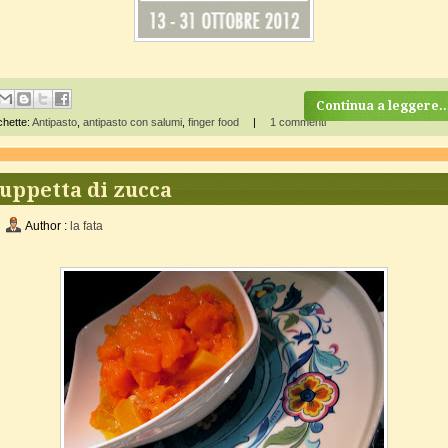
Continua a leggere..
chette:
Antipasto
,
antipasto con salumi
,
finger food
|
1 commenti
uppetta di zucca
Author :
la fata