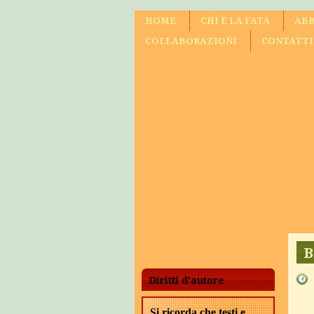
HOME
CHI È LA FATA
ABB
COLLABORAZIONI
CONTATTI
B
Diritti d'autore
Si ricorda che testi e