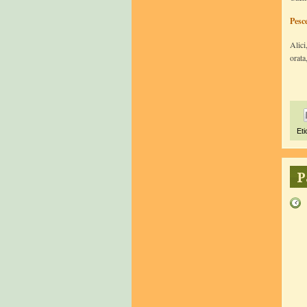
Pesc
Alici
orata
Eti
P