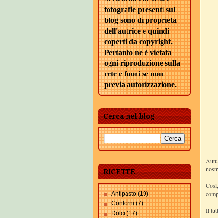
fotografie presenti sul
blog sono di proprietà
dell'autrice e quindi
coperti da copyright.
Pertanto ne è vietata
ogni riproduzione sulla
rete e fuori se non
previa autorizzazione.
Cerca nel blog
Autun
nostr
RICETTE
Così,
compa
Antipasto
(19)
Contorni
(7)
Il tu
Dolci
(17)