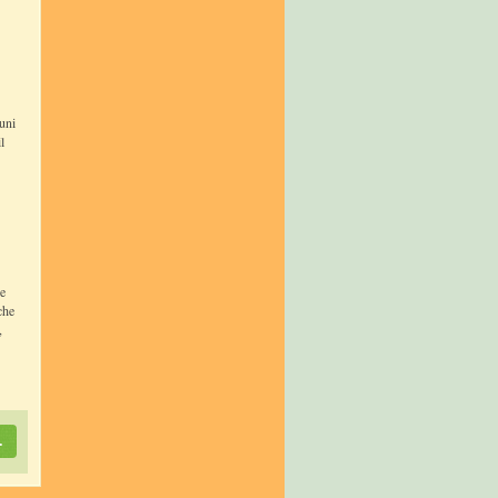
cuni
l
he
che
,
.