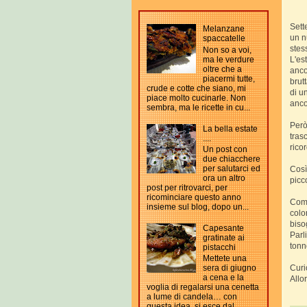
Sett
Melanzane
un n
spaccatelle
stes
Non so a voi,
L'es
ma le verdure
oltre che a
anco
piacermi tutte,
brut
crude e cotte che siano, mi
di u
piace molto cucinarle. Non
anco
sembra, ma le ricette in cu...
Però
La bella estate
tras
....
rico
Un post con
due chiacchere
per salutarci ed
Così
ora un altro
picc
post per ritrovarci, per
ricominciare questo anno
Come
insieme sul blog, dopo un...
colo
bisog
Capesante
Parl
gratinate ai
tonn
pistacchi
Mettete una
Curi
sera di giugno
a cena e la
Allo
voglia di regalarsi una cenetta
a lume di candela… con
questa idea, si esce dal