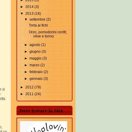
►
2015
(5)
►
2014
(3)
▼
2013
(16)
▼
settembre
(2)
Torta ai fichi
Orzo, pomodorini confit,
olive e tonno
►
agosto
(1)
►
giugno
(3)
►
maggio
(3)
►
marzo
(2)
►
febbraio
(2)
►
gennaio
(3)
►
2012
(79)
 si
e
►
2011
(24)
etta
Dove trovare la Fata
o,
ad un