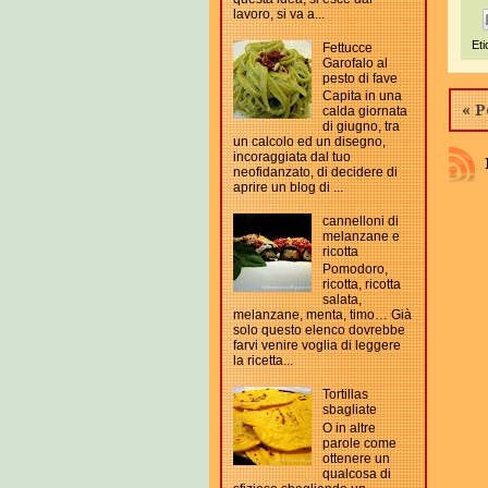
lavoro, si va a...
Eti
Fettucce
Garofalo al
pesto di fave
Capita in una
« P
calda giornata
di giugno, tra
un calcolo ed un disegno,
incoraggiata dal tuo
neofidanzato, di decidere di
aprire un blog di ...
cannelloni di
melanzane e
ricotta
Pomodoro,
ricotta, ricotta
salata,
melanzane, menta, timo… Già
solo questo elenco dovrebbe
farvi venire voglia di leggere
la ricetta...
Tortillas
sbagliate
O in altre
parole come
ottenere un
qualcosa di