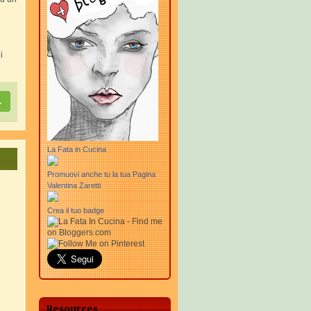
i
.
La Fata in Cucina
Promuovi anche tu la tua Pagina
Valentina Zaretti
Crea il tuo badge
Resources