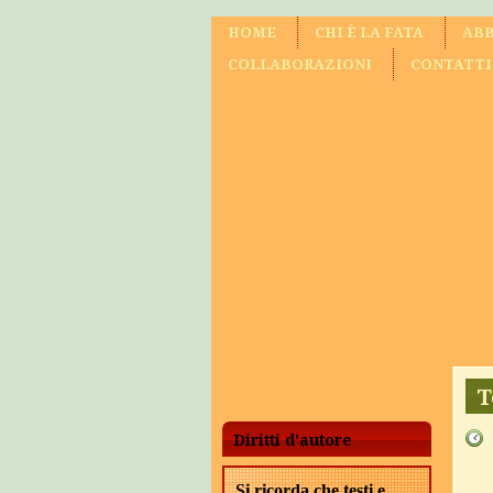
HOME
CHI È LA FATA
ABB
COLLABORAZIONI
CONTATTI
T
Diritti d'autore
Si ricorda che testi e