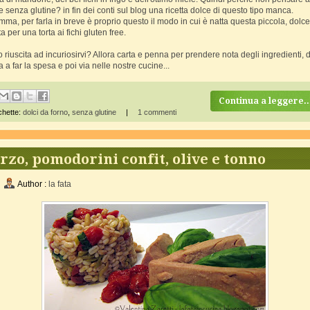
e senza glutine? in fin dei conti sul blog una ricetta dolce di questo tipo manca.
mma, per farla in breve è proprio questo il modo in cui è natta questa piccola, dolce
ta per una torta ai fichi gluten free.
 riuscita ad incuriosirvi? Allora carta e penna per prendere nota degli ingredienti, d
a a far la spesa e poi via nelle nostre cucine...
Continua a leggere..
chette:
dolci da forno
,
senza glutine
|
1 commenti
rzo, pomodorini confit, olive e tonno
Author :
la fata