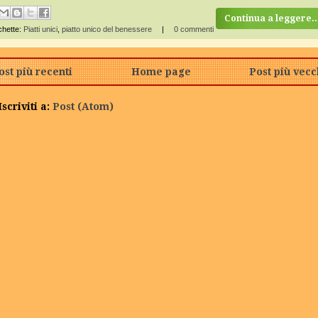
Continua a leggere..
chette:
Piatti unici
,
piatto unico del benessere
|
0 commenti
ost più recenti
Home page
Post più vecc
Iscriviti a:
Post (Atom)