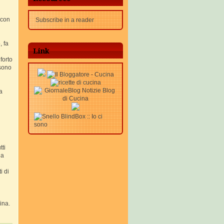
 con
Subscribe in a reader
, fa
Link
forto
 sono
a
tti
ha
i di
ina.