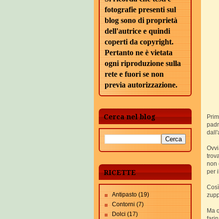
fotografie presenti sul
blog sono di proprietà
dell'autrice e quindi
coperti da copyright.
Pertanto ne è vietata
ogni riproduzione sulla
rete e fuori se non
previa autorizzazione.
Cerca nel blog
Prim
padr
dall
Ovvi
trov
non 
per 
RICETTE
Così
Antipasto
(19)
zupp
Contorni
(7)
Ma q
Dolci
(17)
fari