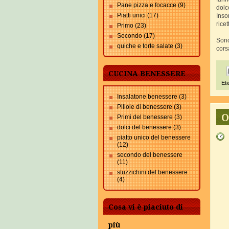
Pane pizza e focacce
(9)
dolc
Piatti unici
(17)
Inso
ricet
Primo
(23)
Secondo
(17)
Sono
quiche e torte salate
(3)
cors
CUCINA BENESSERE
Eti
Insalatone benessere
(3)
Pillole di benessere
(3)
O
Primi del benessere
(3)
dolci del benessere
(3)
piatto unico del benessere
(12)
secondo del benessere
(11)
stuzzichini del benessere
(4)
Cosa vi è piaciuto di
più