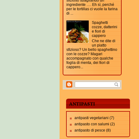
sfizioso sbagliando un
ingrediente …. Eh sì, perché
per le tortillas ci vuole la farina
di ...
Spaghetti
cozze, datterini
e fiori di
cappero
Che ne dite di
un piatto
sfizioso? Un bello spaghettino
con le cozze? Magari
accompagnato con qualche
foglia di menta, dei fiori di
cappero...
ANTIPASTI
antipasti vegetariani
(7)
antipasto con salumi
(2)
antipasto di pesce
(8)