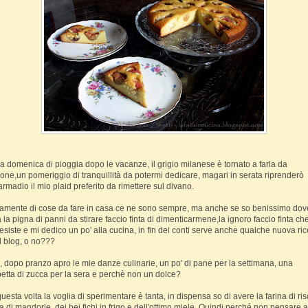
a domenica di pioggia dopo le vacanze, il grigio milanese è tornato a farla da
one,un pomeriggio di tranquillità da potermi dedicare, magari in serata riprenderò
'armadio il mio plaid preferito da rimettere sul divano.
amente di cose da fare in casa ce ne sono sempre, ma anche se so benissimo dove
a la pigna di panni da stirare faccio finta di dimenticarmene,la ignoro faccio finta ch
esiste e mi dedico un po' alla cucina, in fin dei conti serve anche qualche nuova ric
il blog, o no???
, dopo pranzo apro le mie danze culinarie, un po' di pane per la settimana, una
etta di zucca per la sera e perchè non un dolce?
uesta volta la voglia di sperimentare è tanta, in dispensa so di avere la farina di ris
na di mandorle, dei bei fichi in frigo e dell'ottimo miele. Quindi perché non pensare 