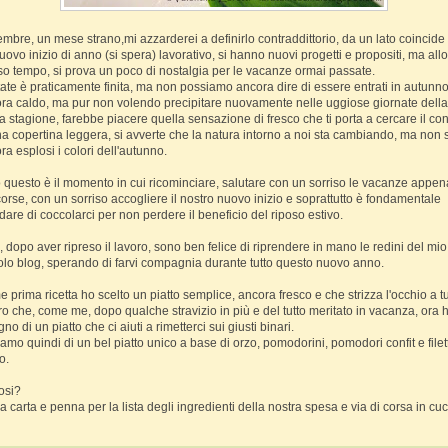
embre, un mese strano,mi azzarderei a definirlo contraddittorio, da un lato coincide
uovo inizio di anno (si spera) lavorativo, si hanno nuovi progetti e propositi, ma allo
so tempo, si prova un poco di nostalgia per le vacanze ormai passate.
tate è praticamente finita, ma non possiamo ancora dire di essere entrati in autunno
ra caldo, ma pur non volendo precipitare nuovamente nelle uggiose giornate della
ta stagione, farebbe piacere quella sensazione di fresco che ti porta a cercare il con
na copertina leggera, si avverte che la natura intorno a noi sta cambiando, ma non
ra esplosi i colori dell'autunno.
 questo è il momento in cui ricominciare, salutare con un sorriso le vacanze appen
corse, con un sorriso accogliere il nostro nuovo inizio e soprattutto è fondamentale
rdare di coccolarci per non perdere il beneficio del riposo estivo.
, dopo aver ripreso il lavoro, sono ben felice di riprendere in mano le redini del mio
olo blog, sperando di farvi compagnia durante tutto questo nuovo anno.
 prima ricetta ho scelto un piatto semplice, ancora fresco e che strizza l'occhio a tu
ro che, come me, dopo qualche stravizio in più e del tutto meritato in vacanza, ora 
no di un piatto che ci aiuti a rimetterci sui giusti binari.
iamo quindi di un bel piatto unico a base di orzo, pomodorini, pomodori confit e filett
o.
osi?
ra carta e penna per la lista degli ingredienti della nostra spesa e via di corsa in cuc