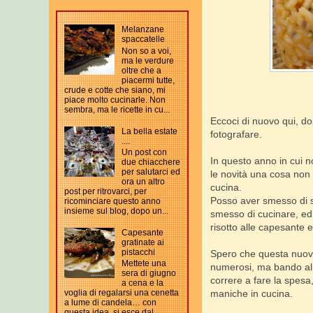
Melanzane
spaccatelle
Non so a voi,
ma le verdure
oltre che a
piacermi tutte,
crude e cotte che siano, mi
piace molto cucinarle. Non
sembra, ma le ricette in cu...
Eccoci di nuovo qui, do
La bella estate
fotografare.
....
Un post con
In questo anno in cui n
due chiacchere
per salutarci ed
le novità una cosa non
ora un altro
cucina.
post per ritrovarci, per
Posso aver smesso di s
ricominciare questo anno
insieme sul blog, dopo un...
smesso di cucinare, ed 
risotto alle capesante e
Capesante
gratinate ai
pistacchi
Spero che questa nuova 
Mettete una
numerosi, ma bando alle
sera di giugno
correre a fare la spesa,
a cena e la
maniche in cucina.
voglia di regalarsi una cenetta
a lume di candela… con
questa idea, si esce dal