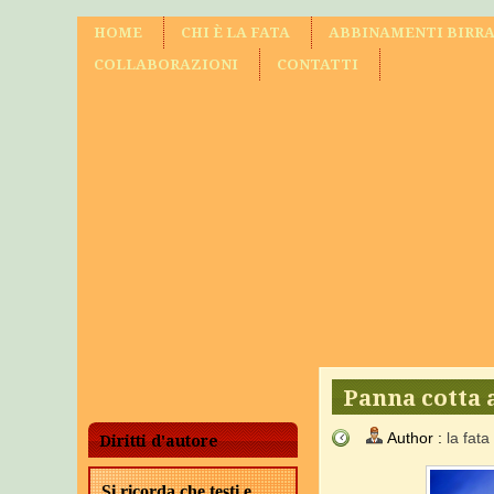
HOME
CHI È LA FATA
ABBINAMENTI BIRRA
COLLABORAZIONI
CONTATTI
Panna cotta 
Author :
la fata
Diritti d'autore
Si ricorda che testi e