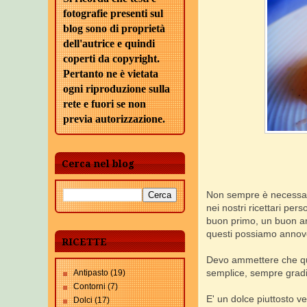
fotografie presenti sul
blog sono di proprietà
dell'autrice e quindi
coperti da copyright.
Pertanto ne è vietata
ogni riproduzione sulla
rete e fuori se non
previa autorizzazione.
Cerca nel blog
Non sempre è necessario 
nei nostri ricettari pe
buon primo, un buon arr
questi possiamo annov
RICETTE
Devo ammettere che que
semplice, sempre gradit
Antipasto
(19)
Contorni
(7)
E' un dolce piuttosto ve
Dolci
(17)