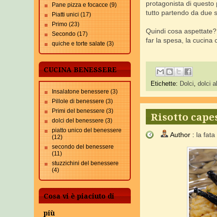
protagonista di questo p
Pane pizza e focacce
(9)
tutto partendo da due s
Piatti unici
(17)
Primo
(23)
Quindi cosa aspettate? 
Secondo
(17)
far la spesa, la cucina 
quiche e torte salate
(3)
CUCINA BENESSERE
Etichette:
Dolci
,
dolci a
Insalatone benessere
(3)
Pillole di benessere
(3)
Primi del benessere
(3)
Risotto cape
dolci del benessere
(3)
piatto unico del benessere
Author :
la fata
(12)
secondo del benessere
(11)
stuzzichini del benessere
(4)
Cosa vi è piaciuto di
più