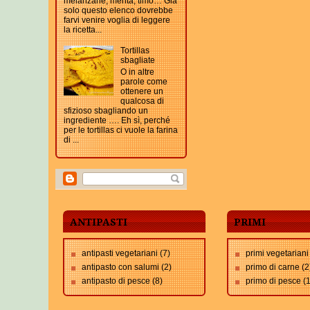
melanzane, menta, timo… Già
solo questo elenco dovrebbe
farvi venire voglia di leggere
la ricetta...
Tortillas
sbagliate
O in altre
parole come
ottenere un
qualcosa di
sfizioso sbagliando un
ingrediente …. Eh sì, perché
per le tortillas ci vuole la farina
di ...
ANTIPASTI
PRIMI
antipasti vegetariani
(7)
primi vegetariani
antipasto con salumi
(2)
primo di carne
(2
antipasto di pesce
(8)
primo di pesce
(