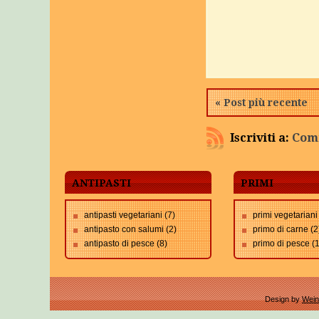
« Post più recente
Iscriviti a:
Comm
ANTIPASTI
PRIMI
antipasti vegetariani
(7)
primi vegetariani
antipasto con salumi
(2)
primo di carne
(2
antipasto di pesce
(8)
primo di pesce
(
Design by
Wein