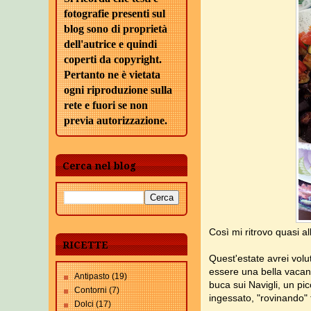
fotografie presenti sul
blog sono di proprietà
dell'autrice e quindi
coperti da copyright.
Pertanto ne è vietata
ogni riproduzione sulla
rete e fuori se non
previa autorizzazione.
Cerca nel blog
Così mi ritrovo quasi al
RICETTE
Quest'estate avrei volu
essere una bella vacanz
Antipasto
(19)
buca sui Navigli, un pi
Contorni
(7)
ingessato, "rovinando" t
Dolci
(17)