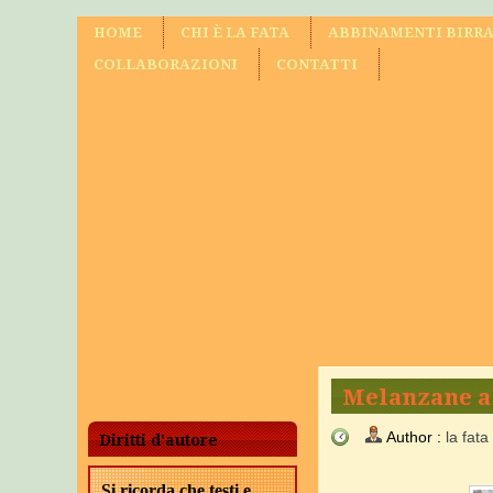
HOME
CHI È LA FATA
ABBINAMENTI BIRRA
COLLABORAZIONI
CONTATTI
Melanzane a
Author :
la fata
Diritti d'autore
Si ricorda che testi e