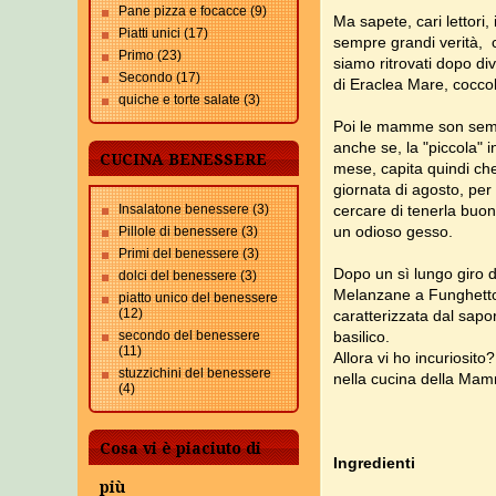
Pane pizza e focacce
(9)
Ma sapete, cari lettori,
Piatti unici
(17)
sempre grandi verità, co
Primo
(23)
siamo ritrovati dopo di
Secondo
(17)
di Eraclea Mare, coccola
quiche e torte salate
(3)
Poi le mamme son semp
anche se, la "piccola" 
CUCINA BENESSERE
mese, capita quindi c
giornata di agosto, per
Insalatone benessere
(3)
cercare di tenerla buona
un odioso gesso.
Pillole di benessere
(3)
Primi del benessere
(3)
Dopo un sì lungo giro di
dolci del benessere
(3)
Melanzane a Funghetto, 
piatto unico del benessere
(12)
caratterizzata dal sap
secondo del benessere
basilico.
(11)
Allora vi ho incuriosito
stuzzichini del benessere
nella cucina della Mam
(4)
Cosa vi è piaciuto di
Ingredienti
più