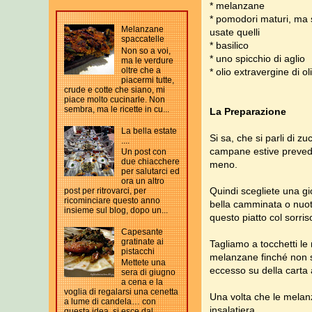
* melanzane
* pomodori maturi, ma s
Melanzane
usate quelli
spaccatelle
* basilico
Non so a voi,
* uno spicchio di aglio
ma le verdure
oltre che a
* olio extravergine di ol
piacermi tutte,
crude e cotte che siano, mi
piace molto cucinarle. Non
sembra, ma le ricette in cu...
La
Preparazione
La bella estate
Si sa, che si parli di z
....
campane estive prevedo
Un post con
due chiacchere
meno.
per salutarci ed
ora un altro
Quindi scegliete una gi
post per ritrovarci, per
ricominciare questo anno
bella camminata o nuot
insieme sul blog, dopo un...
questo piatto col sorris
Capesante
gratinate ai
Tagliamo a tocchetti le
pistacchi
melanzane finché non s
Mettete una
eccesso su della carta
sera di giugno
a cena e la
voglia di regalarsi una cenetta
Una volta che le melan
a lume di candela… con
insalatiera.
questa idea, si esce dal