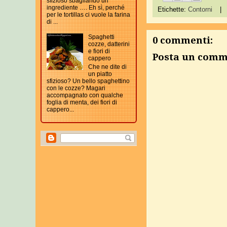
sfizioso sbagliando un
ingrediente …. Eh sì, perché
Etichette:
Contorni
|
per le tortillas ci vuole la farina
di ...
Spaghetti
0 commenti:
cozze, datterini
e fiori di
Posta un com
cappero
Che ne dite di
un piatto
sfizioso? Un bello spaghettino
con le cozze? Magari
accompagnato con qualche
foglia di menta, dei fiori di
cappero...