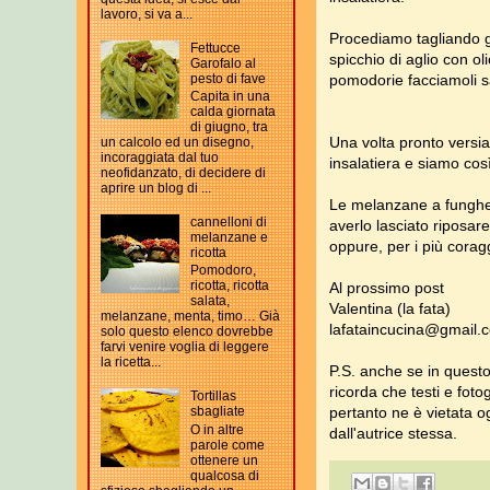
lavoro, si va a...
Procediamo tagliando 
Fettucce
spicchio di aglio con ol
Garofalo al
pesto di fave
pomodorie facciamoli s
Capita in una
calda giornata
di giugno, tra
Una volta pronto versia
un calcolo ed un disegno,
incoraggiata dal tuo
insalatiera e siamo così
neofidanzato, di decidere di
aprire un blog di ...
Le melanzane a funghet
cannelloni di
averlo lasciato riposa
melanzane e
oppure, per i più coragg
ricotta
Pomodoro,
ricotta, ricotta
Al prossimo post
salata,
Valentina (la fata)
melanzane, menta, timo… Già
lafataincucina@gmail.
solo questo elenco dovrebbe
farvi venire voglia di leggere
la ricetta...
P.S. anche se in questo
ricorda che testi e foto
Tortillas
pertanto ne è vietata og
sbagliate
O in altre
dall'autrice stessa.
parole come
ottenere un
qualcosa di